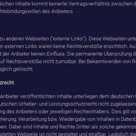
glichen Inhalte kommt keinerlei Vertragsverhältnis zwischen
chtsbindungswillen des Anbieters.
zu anderen Webseiten ("externe Links"). Diese Webseiten unte
er externen Links waren keine Rechtsverstöße ersichtlich. Auf
at der Anbieter keinen Einfluss. Die permanente Überprüfung de
auf Rechtsverstöße nicht zumutbar. Bei Bekanntwerden von 
glich gelöscht.
zrecht
 Anbieter veröffentlichten Inhalte unterliegen dem deutschen
utschen Urheber- und Leistungsschutzrecht nicht zugelassen
g des Anbieters oder jeweiligen Rechteinhabers. Dies gilt vor 
cherung, Verarbeitung bzw. Wiedergabe von Inhalten in Date
n. Dabei sind Inhalte und Rechte Dritter als solche gekennz
letten Webseite ist nicht gestattet und strafbar. Lediglich d