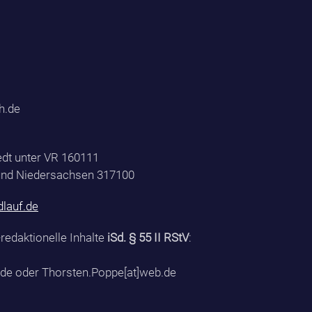
h.de
edt unter VR 160111
nd Niedersachsen 317100
lauf.de
-redaktionelle Inhalte
iSd. § 55 II RStV
:
.de oder Thorsten.Poppe[at]web.de